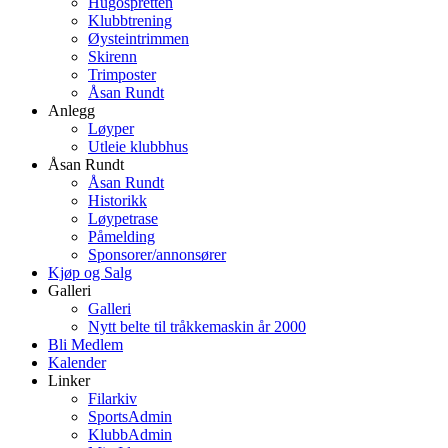
Hugospretten
Klubbtrening
Øysteintrimmen
Skirenn
Trimposter
Åsan Rundt
Anlegg
Løyper
Utleie klubbhus
Åsan Rundt
Åsan Rundt
Historikk
Løypetrase
Påmelding
Sponsorer/annonsører
Kjøp og Salg
Galleri
Galleri
Nytt belte til tråkkemaskin år 2000
Bli Medlem
Kalender
Linker
Filarkiv
SportsAdmin
KlubbAdmin