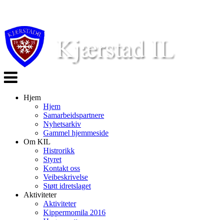
Veksle
navigasjon
Hjem
Hjem
Samarbeidspartnere
Nyhetsarkiv
Gammel hjemmeside
Om KIL
Histrorikk
Styret
Kontakt oss
Veibeskrivelse
Støtt idretslaget
Aktiviteter
Aktiviteter
Kippermomila 2016