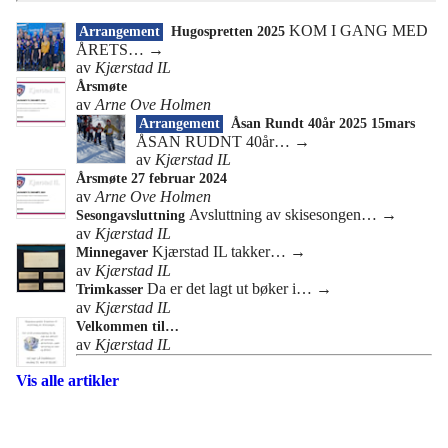
KOM I GANG MED
Arrangement
Hugospretten 2025
ÅRETS…
→
av
Kjærstad IL
Årsmøte
av
Arne Ove Holmen
Arrangement
Åsan Rundt 40år 2025 15mars
ÅSAN RUDNT 40år…
→
av
Kjærstad IL
Årsmøte 27 februar 2024
av
Arne Ove Holmen
Avsluttning av skisesongen…
→
Sesongavsluttning
av
Kjærstad IL
Kjærstad IL takker…
→
Minnegaver
av
Kjærstad IL
Da er det lagt ut bøker i…
→
Trimkasser
av
Kjærstad IL
Velkommen til…
av
Kjærstad IL
Vis alle artikler