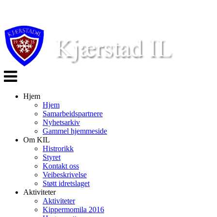
Veksle
navigasjon
Hjem
Hjem
Samarbeidspartnere
Nyhetsarkiv
Gammel hjemmeside
Om KIL
Histrorikk
Styret
Kontakt oss
Veibeskrivelse
Støtt idretslaget
Aktiviteter
Aktiviteter
Kippermomila 2016