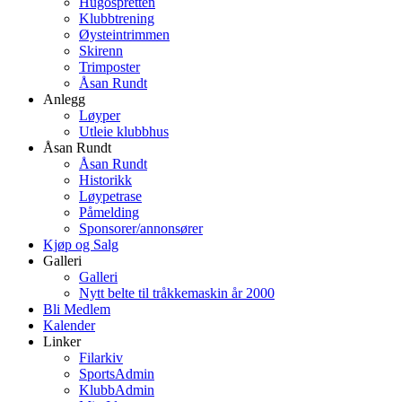
Hugospretten
Klubbtrening
Øysteintrimmen
Skirenn
Trimposter
Åsan Rundt
Anlegg
Løyper
Utleie klubbhus
Åsan Rundt
Åsan Rundt
Historikk
Løypetrase
Påmelding
Sponsorer/annonsører
Kjøp og Salg
Galleri
Galleri
Nytt belte til tråkkemaskin år 2000
Bli Medlem
Kalender
Linker
Filarkiv
SportsAdmin
KlubbAdmin