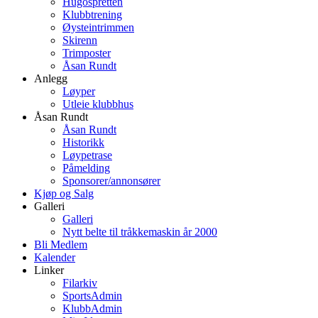
Hugospretten
Klubbtrening
Øysteintrimmen
Skirenn
Trimposter
Åsan Rundt
Anlegg
Løyper
Utleie klubbhus
Åsan Rundt
Åsan Rundt
Historikk
Løypetrase
Påmelding
Sponsorer/annonsører
Kjøp og Salg
Galleri
Galleri
Nytt belte til tråkkemaskin år 2000
Bli Medlem
Kalender
Linker
Filarkiv
SportsAdmin
KlubbAdmin