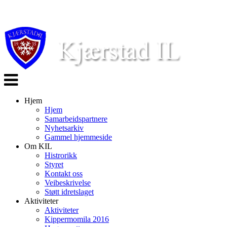
Veksle
navigasjon
Hjem
Hjem
Samarbeidspartnere
Nyhetsarkiv
Gammel hjemmeside
Om KIL
Histrorikk
Styret
Kontakt oss
Veibeskrivelse
Støtt idretslaget
Aktiviteter
Aktiviteter
Kippermomila 2016