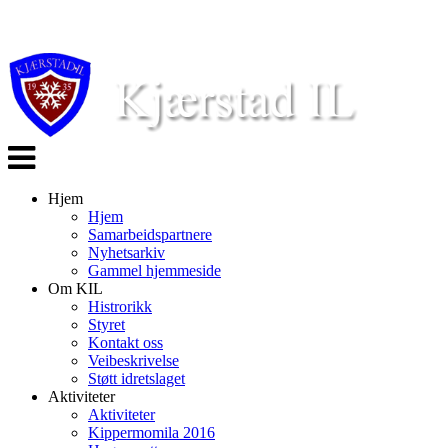
Veksle
navigasjon
Hjem
Hjem
Samarbeidspartnere
Nyhetsarkiv
Gammel hjemmeside
Om KIL
Histrorikk
Styret
Kontakt oss
Veibeskrivelse
Støtt idretslaget
Aktiviteter
Aktiviteter
Kippermomila 2016