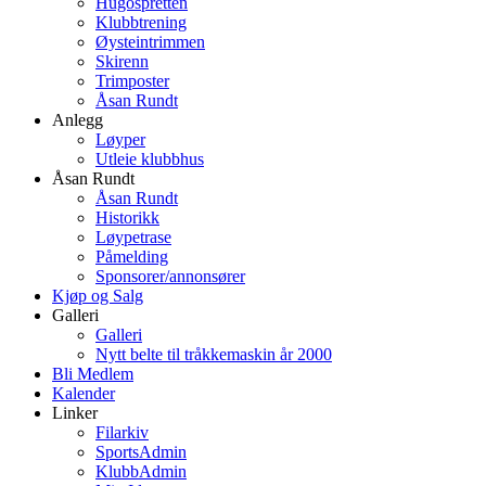
Hugospretten
Klubbtrening
Øysteintrimmen
Skirenn
Trimposter
Åsan Rundt
Anlegg
Løyper
Utleie klubbhus
Åsan Rundt
Åsan Rundt
Historikk
Løypetrase
Påmelding
Sponsorer/annonsører
Kjøp og Salg
Galleri
Galleri
Nytt belte til tråkkemaskin år 2000
Bli Medlem
Kalender
Linker
Filarkiv
SportsAdmin
KlubbAdmin