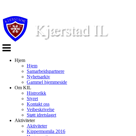
Veksle
navigasjon
Hjem
Hjem
Samarbeidspartnere
Nyhetsarkiv
Gammel hjemmeside
Om KIL
Histrorikk
Styret
Kontakt oss
Veibeskrivelse
Støtt idretslaget
Aktiviteter
Aktiviteter
Kippermomila 2016