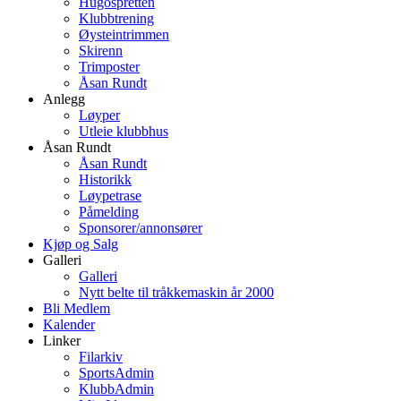
Hugospretten
Klubbtrening
Øysteintrimmen
Skirenn
Trimposter
Åsan Rundt
Anlegg
Løyper
Utleie klubbhus
Åsan Rundt
Åsan Rundt
Historikk
Løypetrase
Påmelding
Sponsorer/annonsører
Kjøp og Salg
Galleri
Galleri
Nytt belte til tråkkemaskin år 2000
Bli Medlem
Kalender
Linker
Filarkiv
SportsAdmin
KlubbAdmin