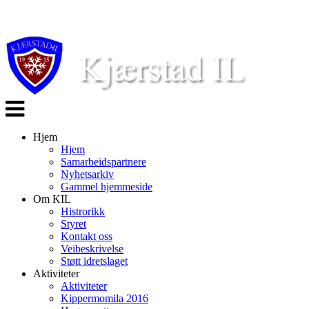
Veksle
navigasjon
Hjem
Hjem
Samarbeidspartnere
Nyhetsarkiv
Gammel hjemmeside
Om KIL
Histrorikk
Styret
Kontakt oss
Veibeskrivelse
Støtt idretslaget
Aktiviteter
Aktiviteter
Kippermomila 2016