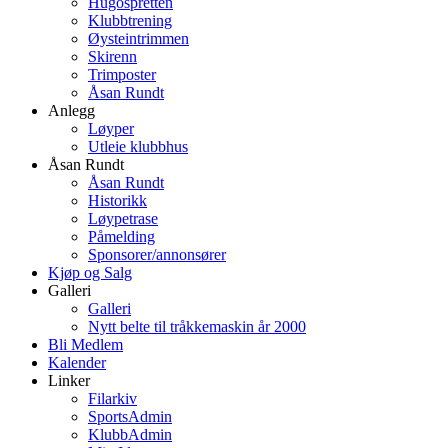
Hugospretten
Klubbtrening
Øysteintrimmen
Skirenn
Trimposter
Åsan Rundt
Anlegg
Løyper
Utleie klubbhus
Åsan Rundt
Åsan Rundt
Historikk
Løypetrase
Påmelding
Sponsorer/annonsører
Kjøp og Salg
Galleri
Galleri
Nytt belte til tråkkemaskin år 2000
Bli Medlem
Kalender
Linker
Filarkiv
SportsAdmin
KlubbAdmin