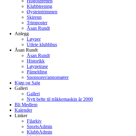
Hugospretten
Klubbtrening
Øysteintrimmen
Skirenn
Trimposter
Åsan Rundt
Anlegg
Løyper
Utleie klubbhus
Åsan Rundt
Åsan Rundt
Historikk
Løypetrase
Påmelding
Sponsorer/annonsører
Kjøp og Salg
Galleri
Galleri
Nytt belte til tråkkemaskin år 2000
Bli Medlem
Kalender
Linker
Filarkiv
SportsAdmin
KlubbAdmin