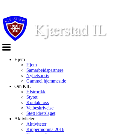
Veksle
navigasjon
Hjem
Hjem
Samarbeidspartnere
Nyhetsarkiv
Gammel hjemmeside
Om KIL
Histrorikk
Styret
Kontakt oss
Veibeskrivelse
Støtt idretslaget
Aktiviteter
Aktiviteter
Kippermomila 2016